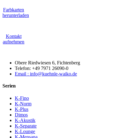
Farbkarten
herunterladen
Kontakt
aufnehmen
Obere Riedwiesen 6, Fichtenberg
Telefon: +49 7971 26090-0
Email : info@kuehnle-waiko.de
Serien
K-Fino
K-Norm
K-Plus
Dimos
K-Akustik
K-Separate
K-Lounge
K-Mensana