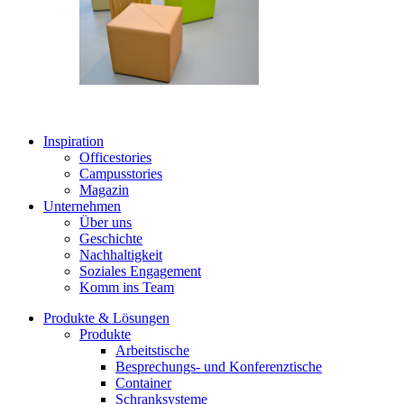
Inspiration
Officestories
Campusstories
Magazin
Unternehmen
Über uns
Geschichte
Nachhaltigkeit
Soziales Engagement
Komm ins Team
Produkte & Lösungen
Produkte
Arbeitstische
Besprechungs- und Konferenztische
Container
Schranksysteme