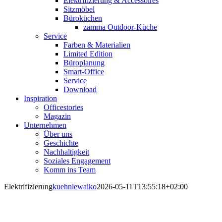
Elektrifizierung & Accessoires
Sitzmöbel
Büroküchen
zamma Outdoor-Küche
Service
Farben & Materialien
Limited Edition
Büroplanung
Smart-Office
Service
Download
Inspiration
Officestories
Magazin
Unternehmen
Über uns
Geschichte
Nachhaltigkeit
Soziales Engagement
Komm ins Team
Elektrifizierung
kuehnlewaiko
2026-05-11T13:55:18+02:00