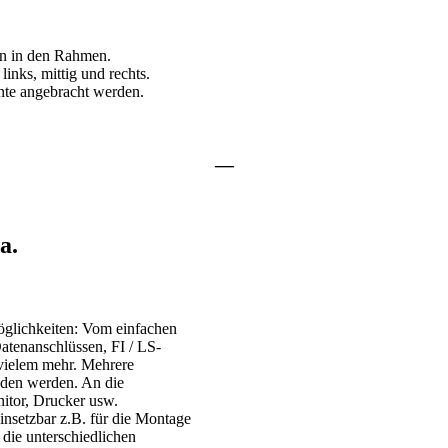
en in den Rahmen.
links, mittig und rechts.
ante angebracht werden.
—
a.
öglichkeiten: Vom einfachen
Datenanschlüssen, FI / LS-
vielem mehr. Mehrere
nden werden. An die
itor, Drucker usw.
insetzbar z.B. für die Montage
die unterschiedlichen