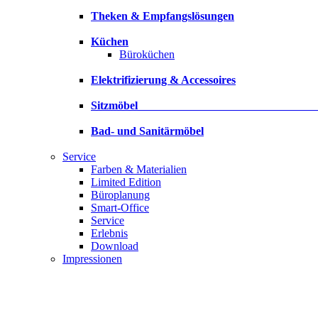
Theken & Empfangslösungen
Küchen
Büroküchen
Elektrifizierung & Accessoires
Sitzmöbe
Bad- und Sanitärmöbel
Service
Farben & Materialien
Limited Edition
Büroplanung
Smart-Office
Service
Erlebnis
Download
Impressionen