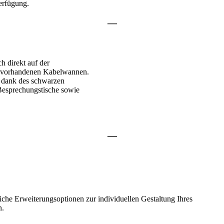
erfügung.
—
h direkt auf der
tte vorhandenen Kabelwannen.
 dank des schwarzen
 Besprechungstische sowie
—
che Erweiterungsoptionen zur individuellen Gestaltung Ihres
n.