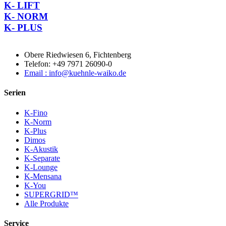
K- LIFT
K- NORM
K- PLUS
Obere Riedwiesen 6, Fichtenberg
Telefon: +49 7971 26090-0
Email : info@kuehnle-waiko.de
Serien
K-Fino
K-Norm
K-Plus
Dimos
K-Akustik
K-Separate
K-Lounge
K-Mensana
K-You
SUPERGRID™
Alle Produkte
Service