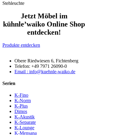
Stehleuchte
Jetzt Möbel im
kühnle’waiko Online Shop
entdecken!
Produkte entdecken
Obere Riedwiesen 6, Fichtenberg
Telefon: +49 7971 26090-0
Email : info@kuehnle-waiko.de
Serien
K-Fino
K-Norm
K-Plus
Dimos
K-Akustik
K-Separate
K-Lounge
K-Mensana